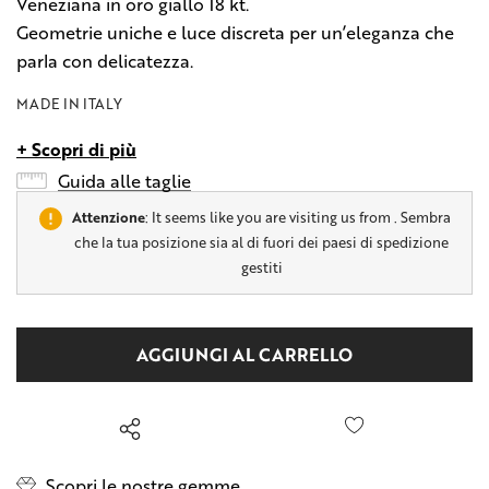
Veneziana in oro giallo 18 kt.
Geometrie uniche e luce discreta per un’eleganza che
parla con delicatezza.
MADE IN ITALY
+ Scopri di più
Guida alle taglie
Attenzione
: It seems like you are visiting us from
. Sembra
che la tua posizione sia al di fuori dei paesi di spedizione
gestiti
Hurry
Disponibilità
up!
attuale:
only
left
Scopri le nostre gemme