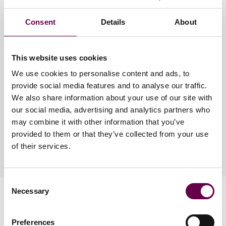
Consent
Details
About
Alessi Domenico: emozioni senza tempo.
I gioielli Alessi Domenico sono progettati e realizzati con la
massima dedizione.
This website uses cookies
Ogni materiale utilizzato è selezionato con cura attraverso un
We use cookies to personalise content and ads, to
processo meticoloso.
provide social media features and to analyse our traffic.
Per mantenere al meglio la tua creazione, segui le indicazioni
riportate di seguito.
We also share information about your use of our site with
our social media, advertising and analytics partners who
Scopri come preservare il tuo gioiello
may combine it with other information that you’ve
provided to them or that they’ve collected from your use
of their services.
Consent
Necessary
Selection
Preferences