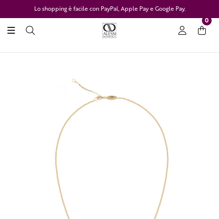
Lo shopping è facile con PayPal, Apple Pay e Google Pay.
0