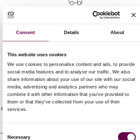
Spedizioni Veloci
Consent
Details
About
Gratuita e assicurata per ogni ordine.
This website uses cookies
We use cookies to personalise content and ads, to provide
social media features and to analyse our traffic. We also
share information about your use of our site with our social
media, advertising and analytics partners who may
Newsletter
combine it with other information that you’ve provided to
them or that they’ve collected from your use of their
Ricevi gli ultimi aggiornamenti sui nuovi prodotti e sulle prossime offerte
services.
Indirizzo
e-
Consent
mail
Necessary
Selection