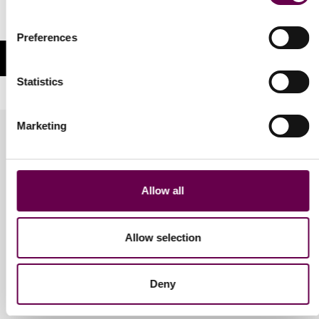
Autorizzo il trattamento dei miei dati personali identificativi nelle
modalità e per le finalità indicate nella Privacy Policy
Preferences
Statistics
Marketing
Allow all
Gioielli
Allow selection
Anelli
Orecchini
Bracciali
Deny
Collane