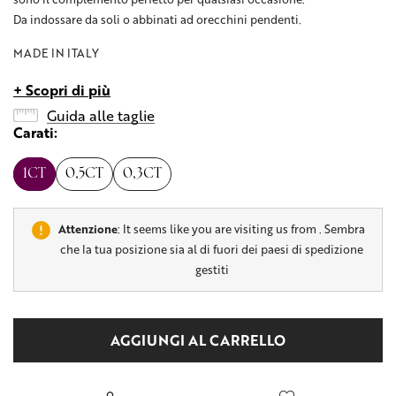
Da indossare da soli o abbinati ad orecchini pendenti.
MADE IN ITALY
+ Scopri di più
Guida alle taglie
Carati:
1CT
0,5CT
0,3CT
Attenzione
: It seems like you are visiting us from
. Sembra
che la tua posizione sia al di fuori dei paesi di spedizione
gestiti
Hurry
Disponibilità
up!
attuale:
only
left