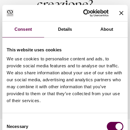
creazione?
Consent
Details
About
Alessi Domenico: emozioni senza tempo.
I gioielli Alessi Domenico sono progettati e realizzati con la
massima dedizione.
This website uses cookies
Ogni materiale utilizzato è selezionato con cura attraverso un
We use cookies to personalise content and ads, to
processo meticoloso.
provide social media features and to analyse our traffic.
Per mantenere al meglio la tua creazione, segui le indicazioni
We also share information about your use of our site with
riportate di seguito.
our social media, advertising and analytics partners who
may combine it with other information that you’ve
Scopri come preservare il tuo gioiello
provided to them or that they’ve collected from your use
of their services.
Consent
Necessary
Selection