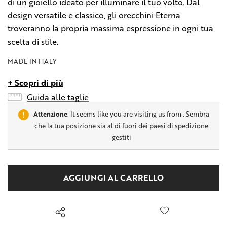
di un gioiello ideato per illuminare il tuo volto. Dal
design versatile e classico, gli orecchini Eterna
troveranno la propria massima espressione in ogni tua
scelta di stile.
MADE IN ITALY
+ Scopri di più
Guida alle taglie
Attenzione
: It seems like you are visiting us from
. Sembra
che la tua posizione sia al di fuori dei paesi di spedizione
gestiti
Hurry
Disponibilità
up!
attuale:
only
left