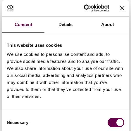
Alessi Domenico: emozioni senza tempo.
Consent
Details
About
I gioielli Alessi Domenico sono progettati e realizzati con la
massima dedizione.
Ogni materiale utilizzato è selezionato con cura attraverso un
This website uses cookies
processo meticoloso.
We use cookies to personalise content and ads, to
Per mantenere al meglio la tua creazione, segui le indicazioni
provide social media features and to analyse our traffic.
riportate di seguito.
We also share information about your use of our site with
our social media, advertising and analytics partners who
Scopri come preservare il tuo gioiello
may combine it with other information that you’ve
provided to them or that they’ve collected from your use
of their services.
Consent
Necessary
Selection