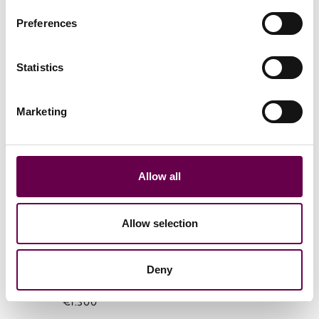
Preferences
Dalla Collezione
Statistics
Marketing
Allow all
Allow selection
Collezione Eterna
Collana Eterna
Bracciale Eterna con
Princess con perle
Deny
perle
€2.200
€1.300